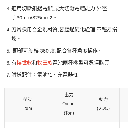
適用切斷銅鋁電纜,最大切斷電纜能力,外徑
∮30mm/325mm2。
刀片採用合金剛材質,皆經過硬化處理,不輕易損
壞。
頭部可旋轉 360 度,配合各種角度操作。
有
博世款
和
牧田款
電池兩種機型可選擇購買
附送配件：電池*1、充電器*1
出力
型號
動力
Output
Item
(VDC)
(Ton)