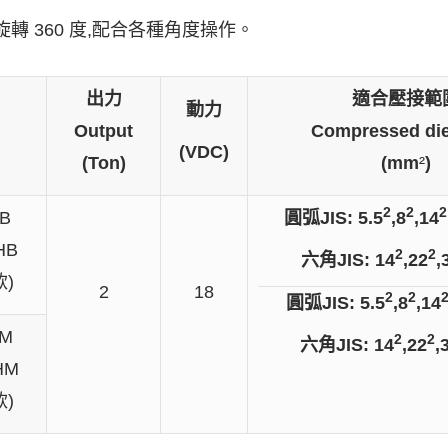
轉 360 度,配合各種角度操作。
出力
適合壓接範
動力
Output
Compressed die
(VDC)
(Ton)
(mm
²
)
2
2
2
8B
圓弧
JI
S
: 5.5
,8
,14
HB
2
2
六角
JIS: 14
,22
,
款)
2
18
2
2
圓弧
JI
S
: 5.5
,8
,14
8M
2
2
六角
JIS: 14
,22
,
HM
款)