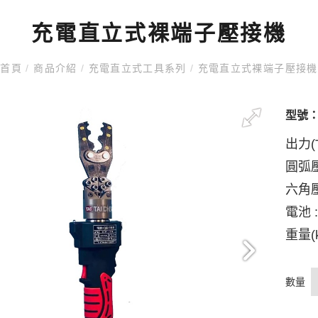
充電直立式裸端子壓接機
首頁
/
商品介紹
/
充電直立式工具系列
/
充電直立式裸端子壓接機
型號
出力(T
圓弧壓接
六角壓接
電池 :
重量(k
數量