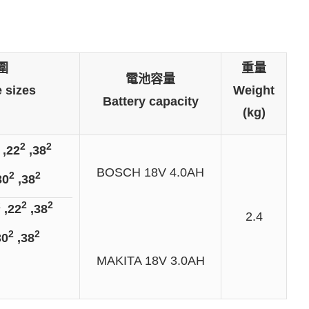
圍
重量
電池容量
 sizes
Weight
Battery capacity
(kg)
2
2
,22
,38
BOSCH 18V 4.0AH
2
2
30
,38
2
2
2
,22
,38
2.4
2
2
30
,38
MAKITA 18V 3.0AH