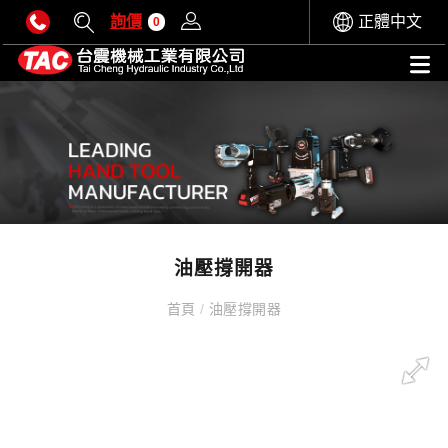
詢價
正體中文
0
油壓撐開器
首頁
/
油壓撐開器