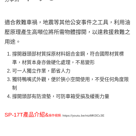
適合救難車禍，地震等其他公安事件之工具，利用油
壓原理產生高噸位將所需物體撐開，以達救援救難之
用途。
撐開器頭部材質採原材料鋁合金鋼，符合國際材質標
準，材質本身亦做硬化處理，不易變形
可一人獨立作業，節省人力
獨特鴨嘴式外觀，便於狹小空間使用，不受任何角度限
制
撐開頭部有防滑墊，可防車箱受損及緩衝力量
SP-17T產品介紹&
操作視頻:
https://youtu.be/ntzMKl3Cc3E