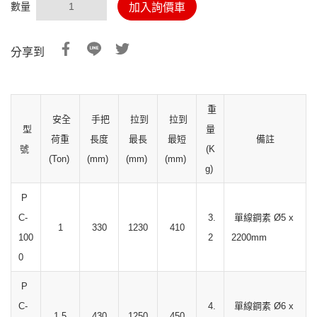
數量
加入詢價車
分享到
重
安全
手把
拉到
拉到
型
量
荷重
長度
最長
最短
備註
號
(K
(Ton)
(mm)
(mm)
(mm)
g)
P
C-
3.
單線鋼素 Ø5 x
1
330
1230
410
100
2
2200mm
0
P
C-
4.
單線鋼素 Ø6 x
1.5
430
1250
450