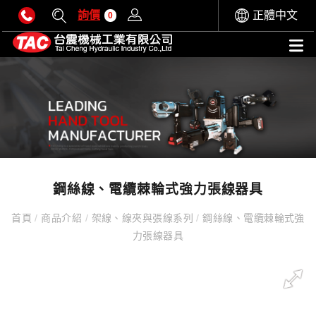
詢價
正體中文
0
鋼絲線、電纜棘輪式強力張線器具
首頁
/
商品介紹
/
架線、線夾與張線系列
/
鋼絲線、電纜棘輪式強
力張線器具