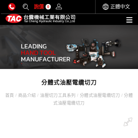
詢價
正體中文
0
分體式油壓電纜切刀
首頁
/
商品介紹
/
油壓切刀工具系列
/
分體式油壓電纜切刀
/
分體
式油壓電纜切刀