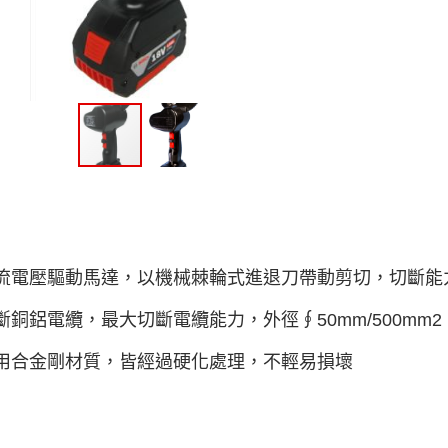
流電壓驅動馬達，以機械棘輪式進退刀帶動剪切，切斷能
斷銅鋁電纜，最大切斷電纜能力，外徑∮50mm/500mm2
用合金剛材質，皆經過硬化處理，不輕易損壞