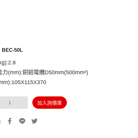
：
BEC-50L
g):2.8
力(mm):銅鋁電纜D50mm(500mm²)
m):105X115X370
加入詢價車
到