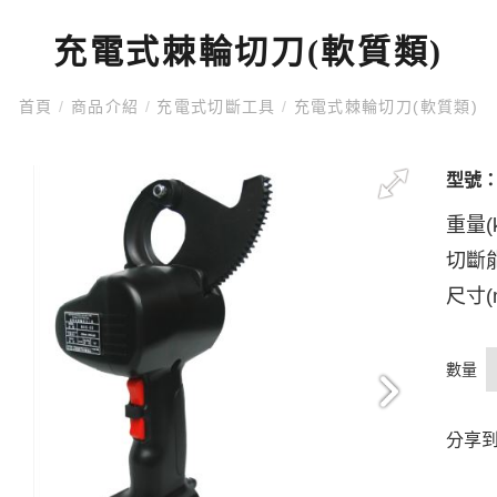
充電式棘輪切刀(軟質類)
首頁
/
商品介紹
/
充電式切斷工具
/
充電式棘輪切刀(軟質類)
型號
重量(k
切斷能
尺寸(m
數量
分享